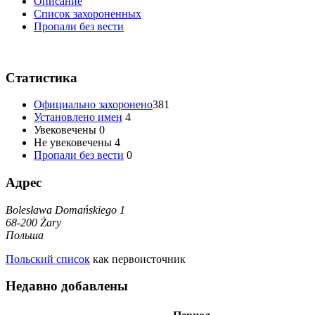
Oписание
Список захороненных
Пропали без вести
Статистика
Официально захоронено
381
Установлено имен
4
Увековечены
0
Не увековечены
4
Пропали без вести
0
Адрес
Bolesława Domańskiego 1
68-200 Żary
Польша
Польский список
как первоисточник
Недавно добавлены