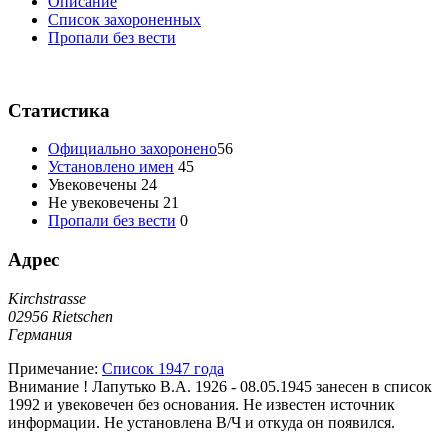
Oписание
Список захороненных
Пропали без вести
Статистика
Официально захоронено
56
Установлено имен
45
Увековечены
24
Не увековечены
21
Пропали без вести
0
Адрес
Kirchstrasse
02956 Rietschen
Германия
Примечание:
Список 1947 года
Внимание ! Лапутько В.А. 1926 - 08.05.1945 занесен в список
1992 и увековечен без основания. Не известен источник
информации. Не установлена В/Ч и откуда он появился.