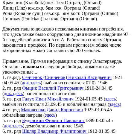
Краусниц (Kraußnitz) юж. 1км Ортранд (Ortrand)
Линц (Linz) юж.окр. 5км юж. Ортранд (Ortrand)
Рона (Rona не сущ.) сев.окр. 5км вост. Ортранд (Ortrand)
Поникау (Ponickau) р-н юж. Ортранд (Ortrand)
Документально доказано нескольким книгами погребения,
что здесь также было оборудовано дивизионное кладбище 97-
й гвардейской дивизии 5 гв.А. Работа по списку Ортранд
находится в процессе. По первым прогнозам общее число
захороненных может составлять до 200 человек.
Примечание. Прямая информация к списку Эльстерверда.
Остались
в живых
следующие бойцы, возможно даже
увековеченные...
1. гв.ряд.
Сенченок (Синченок) Николай Васидьевич
1921-
04.05.45 (
док.здесь
) выбыл из госпиталя 07.02.1946
2. гв. ряд
Фыцик Василий Григорьевич
1910-24.04.45
(
док.здесь
) ранен попал в госпиталь
3. гв. ряд
Галух Иван Михайлович
1924-01.05.45 (
здесь
)
выбыл из госпиталя 23.09.45 и юбилейная награда (
здесь)
4 гв. ряд
Маковеенко Давид Корнеевич
1925-01.05.45
юбилейная награда (
здесь
)
5. гв. ряд
Будянский Филипп Павлович
1899-03.05.45
(
док.здесь
) демобилизован в июле 1945
6. гв. ряд
Шкляр Владимир Филиппович
1912-01.05.45