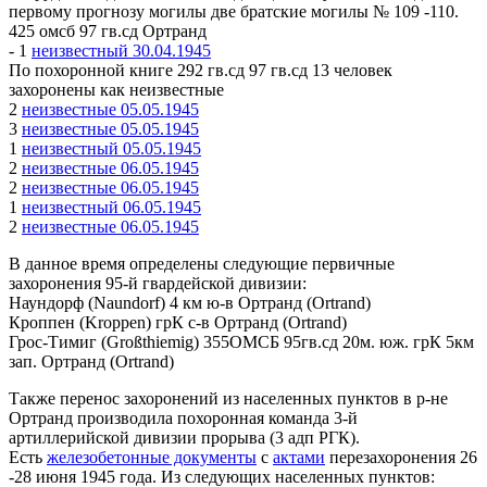
первому прогнозу могилы две братские могилы № 109 -110.
425 омсб 97 гв.сд Ортранд
- 1
неизвестный 30.04.1945
По похоронной книге 292 гв.сд 97 гв.сд 13 человек
захоронены как неизвестные
2
неизвестные 05.05.1945
3
неизвестные 05.05.1945
1
неизвестный 05.05.1945
2
неизвестные 06.05.1945
2
неизвестные 06.05.1945
1
неизвестный 06.05.1945
2
неизвестные 06.05.1945
В данное время определены следующие первичные
захоронения 95-й гвардейской дивизии:
Наундорф (Naundorf) 4 км ю-в Ортранд (Ortrand)
Кроппен (Kroppen) грК с-в Ортранд (Ortrand)
Грос-Тимиг (Großthiemig) 355ОМСБ 95гв.сд 20м. юж. грК 5км
зап. Ортранд (Ortrand)
Также перенос захоронений из населенных пунктов в р-не
Ортранд производила похоронная команда 3-й
артиллерийской дивизии прорыва (3 адп РГК).
Есть
железобетонные документы
с
актами
перезахоронения 26
-28 июня 1945 года. Из следующих населенных пунктов: