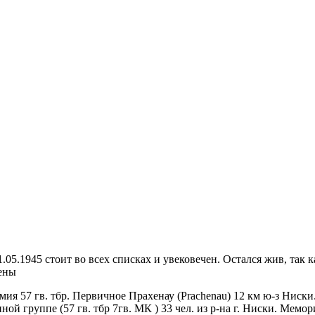
05.1945 стоит во всех списках и увековечен. Остался жив, так 
дены
ия 57 гв. тбр. Первичное Прахенау (Prachenau) 12 км ю-з Ниски
ой группе (57 гв. тбр 7гв. МК ) 33 чел. из р-на г. Ниски. Мемори