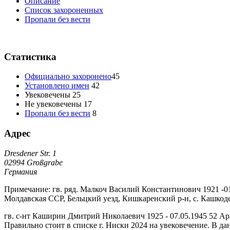
Oписание
Список захороненных
Пропали без вести
Статистика
Официально захоронено
45
Установлено имен
42
Увековечены
25
Не увековечены
17
Пропали без вести
8
Адрес
Dresdener Str. 1
02994 Großgrabe
Германия
Примечание: гв. ряд. Малкоч Василий Константинович 1921 -01.
Молдавская ССР, Бельцкий уезд, Кишкаренский р-н, с. Кашко
гв. с-нт Каширин Дмитрий Николаевич 1925 - 07.05.1945 52 Арм
Правильно стоит в списке г. Ниски 2024 на увековечение. В данн