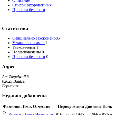
Oписание
Список захороненных
Пропали без вести
Статистика
Официально захоронено
85
Установлено имен
1
Увековечены
1
Не увековечены
0
Пропали без вести
0
Адрес
Am Ziegelwall 5
02625 Bautzen
Германия
Недавно добавлены
Фамилия, Имя, Отчество
Период жизни
Дивизия
Полк
с-
Раченко Павел Иванович
1916 - 22.04.1945
294сд
857сп