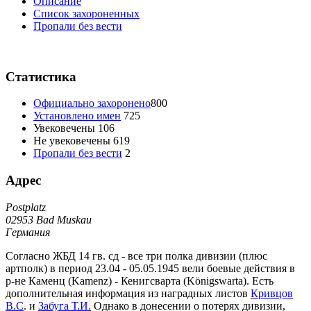
Oписание
Список захороненных
Пропали без вести
Статистика
Официально захоронено
800
Установлено имен
725
Увековечены
106
Не увековечены
619
Пропали без вести
2
Адрес
Postplatz
02953 Bad Muskau
Германия
Согласно ЖБД 14 гв. сд - все три полка дивизии (плюс
артполк) в период 23.04 - 05.05.1945 вели боевые действия в
р-не Каменц (Kamenz) - Кенигсварта (Königswarta). Есть
дополнительная информация из наградных листов
Кривцов
В.С
. и
Забуга Т.И.
Однако в донесении о потерях дивизии,