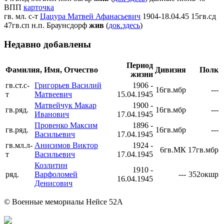
ВПП
карточка
гв. мл. с-т
Цацура Матвей Афанасьевич
1904-18.04.45 15гв.сд
47гв.сп н.п. Браунсдорф
жив
(
док.здесь
)
Недавно добавлены
Период
Фамилия, Имя, Отчество
Дивизия
Полк
жизни
гв.ст.с-
Григорьев Василий
1906 -
16гв.мбр
---
т
Матвеевич
15.04.1945
Матвейчук Макар
1900 -
гв.ряд.
16гв.мбр
---
Иванович
17.04.1945
Провенко Максим
1896 -
гв.ряд.
16гв.мбр
---
Васильевич
17.04.1945
гв.мл.л-
Анисимов Виктор
1924 -
6гв.МК
17гв.мбр
т
Васильевич
17.04.1945
Козлитин
1910 -
ряд.
Варфоломей
---
352окшр
16.04.1945
Денисович
© Военные мемориалы Нейсе 52А