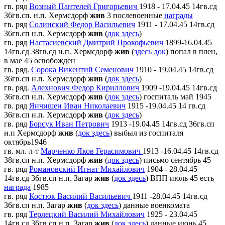
гв. ряд
Возный Пантелей Григорьевич
1918 - 17.04.45 14гв.сд
36гв.сп. н.п. Хермсдорф
жив
3 послевоенные
награды
гв. ряд
Солинский Федор Васильевич
1911 - 17.04.45 14гв.сд
36гв.сп н.п. Хермсдорф
жив
(
док здесь
)
гв. ряд
Настасиевский Дмитрий Прокофьевич
1899-16.04.45
14гв.сд 38гв.сд н.п. Хермсдорф
жив
(
здесь док
) попал в плен,
в мае 45 освобожден
гв. ряд.
Сорока Викентий Семенович
1910 - 19.04.45 14гв.сд
36гв.сп н.п. Хермсдорф
жив
(
док здесь
)
гв. ряд.
Алехнович Федор Кириллович
1909 -19.04.45 14гв.сд
36гв.сп н.п. Хермсдорф
жив
(
док здесь
) госпиталь май 1945
гв. ряд
Янчишен Иван Николаевич
1915 -19.04.45 14 гв.сд
36гв.сп н.п. Хермсдорф
жив
(
док здесь
)
гв. ряд
Борсук Иван Петрович
1913 -19.04.45 14гв.сд 36гв.сп
н.п Хермсдорф
жив
(
док здесь
) выбыл из госпиталя
октябрь1946
гв. мл. л-т
Марченко Яков Герасимович
1913 -16.04.45 14гв.сд
38гв.сп н.п. Хермсдорф
жив
(
док здесь
) письмо сентябрь 45
гв. ряд
Романовский Игнат Михайлович
1904 - 28.04.45
14гв.сд 36гв.сп н.п. Загар
жив
(
док здесь
) ВПП июль 45 есть
награда
1985
гв. ряд
Костюк Василий Васильевич
1911 -28.04.45 14гв.сд
36гв.сп н.п. Загар
жив
(
док здесь
) данные военкомата
гв. ряд
Терлецкий Василий Михайлович
1925 - 23.04.45
14гв.сд 36гв.сп н.п. Загар
жив
(
док здесь
) данные июнь 45