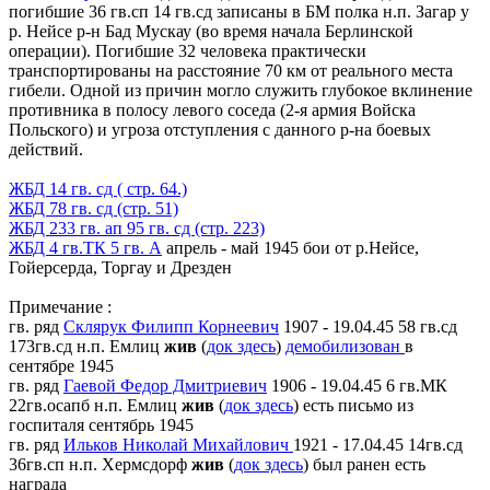
погибшие 36 гв.сп 14 гв.сд записаны в БМ полка н.п. Загар у
р. Нейсе р-н Бад Мускау (во время начала Берлинской
операции). Погибшие 32 человека практически
транспортированы на расстояние 70 км от реального места
гибели. Одной из причин могло служить глубокое вклинение
противника в полосу левого соседа (2-я армия Войска
Польского) и угроза отступления с данного р-на боевых
действий.
ЖБД 14 гв. сд ( стр. 64.)
ЖБД 78 гв. сд (стр. 51)
ЖБД 233 гв. ап 95 гв. сд (стр. 223)
ЖБД 4 гв.ТК 5 гв. А
апрель - май 1945 бои от р.Нейсе,
Гойерсерда, Торгау и Дрезден
Примечание :
гв. ряд
Склярук Филипп Корнеевич
1907 - 19.04.45 58 гв.сд
173гв.сд н.п. Емлиц
жив
(
док здесь
)
демобилизован
в
сентябре 1945
гв. ряд
Гаевой Федор Дмитриевич
1906 - 19.04.45 6 гв.МК
22гв.осапб н.п. Емлиц
жив
(
док здесь
) есть письмо из
госпиталя сентябрь 1945
гв. ряд
Ильков Николай Михайлович
1921 - 17.04.45 14гв.сд
36гв.сп н.п. Хермсдорф
жив
(
док здесь
) был ранен есть
награда